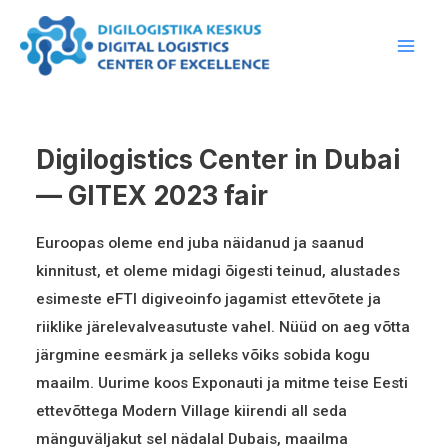
Skip
Main
to
Men
content
Digilogistics Center in Dubai
— GITEX 2023 fair
Euroopas oleme end juba näidanud ja saanud
kinnitust, et oleme midagi õigesti teinud, alustades
esimeste eFTI digiveoinfo jagamist ettevõtete ja
riiklike järelevalveasutuste vahel. Nüüd on aeg võtta
järgmine eesmärk ja selleks võiks sobida kogu
maailm. Uurime koos Exponauti ja mitme teise Eesti
ettevõttega Modern Village kiirendi all seda
mänguväljakut sel nädalal Dubais, maailma