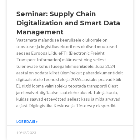
Seminar: Supply Chain
Digitalization and Smart Data
Management
Vaatamata majanduse keerulisele olukorrale on
tööstuse- ja logistikasektoril ees olulised muutused
seoses Euroopa Liidu eFTI (Electronic Freight
Transport Information) määrusest ning sellest
tulenevate kohustusega liikmesriikidele. Juba 2024
aastal on oodata kiiret üleminekut paberdokumentidelt
digitaalsetele teenustele ja 2026. aastaks peavad kõik
EL riigid looma valmisoleku teostada transpordi ülest
järelevalvet digitaalse saatelehe alusel. Tule ja kuula,
kuidas saavad ettevõtted sellest kasu ja mida arvavad
asjast Digilogistika Keskuse ja Tietoevry eksperdid.
LOE EDASI »
10/12/2023