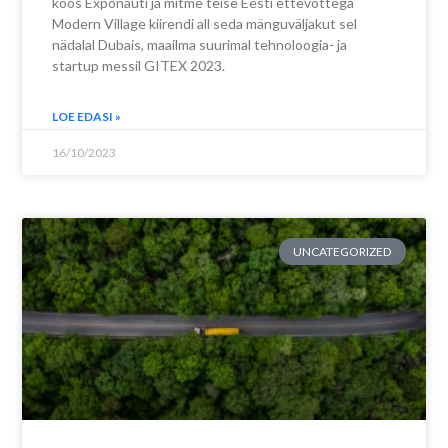
koos Exponauti ja mitme teise Eesti ettevõttega
Modern Village kiirendi all seda mänguväljakut sel
nädalal Dubais, maailma suurimal tehnoloogia- ja
startup messil GITEX 2023.
LOE EDASI »
16/10/2023
UNCATEGORIZED