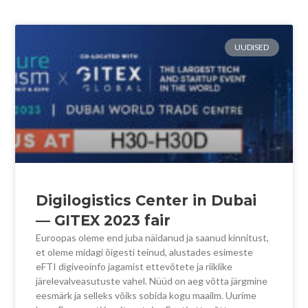
UUDISED
Digilogistics Center in Dubai
— GITEX 2023 fair
Euroopas oleme end juba näidanud ja saanud kinnitust,
et oleme midagi õigesti teinud, alustades esimeste
eFTI digiveoinfo jagamist ettevõtete ja riiklike
järelevalveasutuste vahel. Nüüd on aeg võtta järgmine
eesmärk ja selleks võiks sobida kogu maailm. Uurime