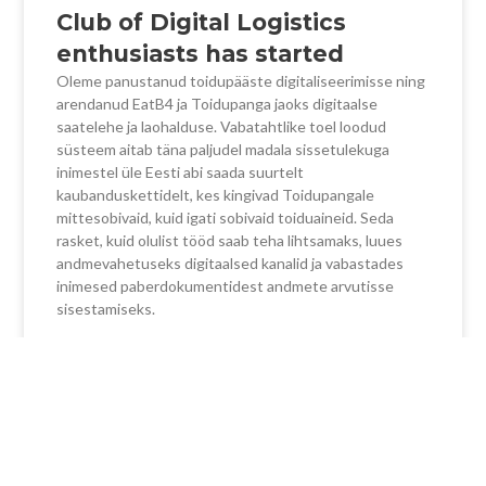
Club of Digital Logistics
enthusiasts has started
Oleme panustanud toidupääste digitaliseerimisse ning
arendanud EatB4 ja Toidupanga jaoks digitaalse
saatelehe ja laohalduse. Vabatahtlike toel loodud
süsteem aitab täna paljudel madala sissetulekuga
inimestel üle Eesti abi saada suurtelt
kaubanduskettidelt, kes kingivad Toidupangale
mittesobivaid, kuid igati sobivaid toiduaineid. Seda
rasket, kuid olulist tööd saab teha lihtsamaks, luues
andmevahetuseks digitaalsed kanalid ja vabastades
inimesed paberdokumentidest andmete arvutisse
sisestamiseks.
LOE EDASI »
29/03/2023